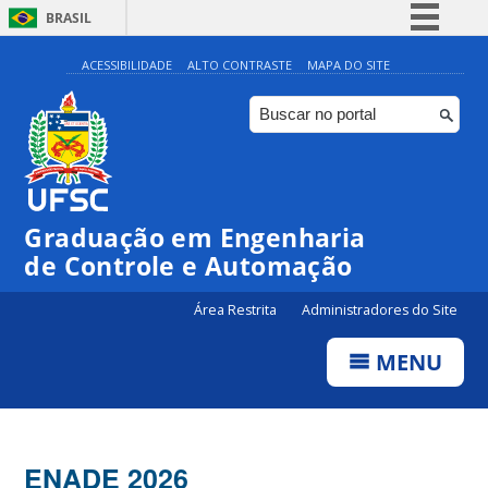
BRASIL
Simplifique!
ACESSIBILIDADE
ALTO CONTRASTE
MAPA DO SITE
Comunica BR
Participe
Acesso à informação
Legislação
Graduação em Engenharia
Canais
de Controle e Automação
Área Restrita
Administradores do Site
MENU
ENADE 2026