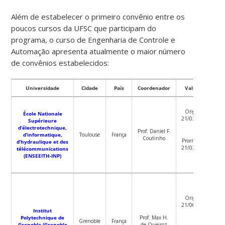
Além de estabelecer o primeiro convênio entre os
poucos cursos da UFSC que participam do
programa, o curso de Engenharia de Controle e
Automação apresenta atualmente o maior número
de convênios estabelecidos:
Universidade
Cidade
País
Coordenador
Validade
I
Original:
École Nationale
21/03/2021
Supérieure
d’électrotechnique,
Prof. Daniel F.
d’informatique,
Toulouse
França
Coutinho
0
Prorrogação:
d’hydraulique et des
21/03/2026
télécommunications
(ENSEEITH-INP)
Original:
21/06/2021
Institut
Polytechnique de
Prof. Max H.
Grenoble
França
Grenoble (Grenoble
de Queiroz
0