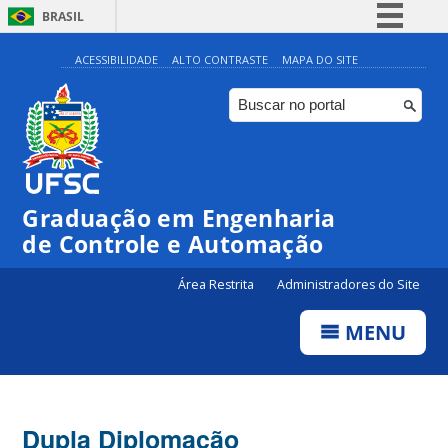
BRASIL
Simplifique!
ACESSIBILIDADE
ALTO CONTRASTE
MAPA DO SITE
Comunica BR
Participe
Acesso à informação
Legislação
Graduação em Engenharia
Canais
de Controle e Automação
Área Restrita
Administradores do Site
MENU
Dupla Diplomação